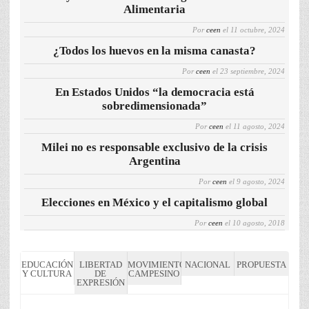
Alimentaria
Por
ceen
el
11 octubre, 2024
¿Todos los huevos en la misma canasta?
Por
ceen
el
23 septiembre, 2024
En Estados Unidos “la democracia está
sobredimensionada”
Por
ceen
el
11 agosto, 2024
Milei no es responsable exclusivo de la crisis
Argentina
Por
ceen
el
9 agosto, 2024
Elecciones en México y el capitalismo global
Por
ceen
el
10 agosto, 2018
EDUCACIÓN
LIBERTAD
MOVIMIENTO
NACIONAL
PROPUESTA
Y CULTURA
DE
CAMPESINO
EXPRESIÓN