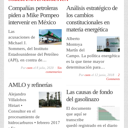
Compañías petroleras
Análisis estratégico de
piden a Mike Pompeo
los cambios
intervenir en México
constitucionales en
materia energética
Las
acusaciones de
Alberto
Michael J.
Montoya
Sommers, del Instituto
Martín del
Estadounidense del Petróleo
Campo. La política energética
(API), en contra de…
es la que tiene mayor
determinación para…
Por
ceen
el
8 julio, 2020
Sin
comentarios
Por
ceen
el
12 junio, 2018
2
Comments
AMLO y refinerías
Las causas de fondo
Alejandro
del gasolinazo
Villalobos
Hiriart •
El documento
Consultor en el
que aquí se
procesamiento de
transcribe
hidrocarburos • febrero 2017
quedó registrado en el diario