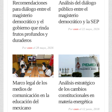
Recomendaciones
Análisis del diálogo
para diálogo entre el
público entre el
magisterio
magisterio
democrático y el
democrático y la SEP
gobierno que rinda
Por
ceen
el
22 mayo, 2026
frutos profundos y
duraderos
Por
ceen
el
28 mayo, 2026
Marco legal de los
Análisis estratégico
medios de
de los cambios
comunicación en la
constitucionales en
educación del
materia energética
mexicano
Por
ceen
el
12 junio, 2018