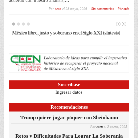
acuerdo con nuestro análisis,…
Por
ceen
el
28 mayo, 2026
Sin comentarios
Ver más
México libre, justo y soberano en el Siglo XXI (síntesis)
La re
Suscríbase
Ingresar datos
Recomendaciones
Trump quiere jugar póquer con Sheinbaum
Por
ceen
el
2 enero, 2025
Retos y Dificultades Para Lograr La Soberanía