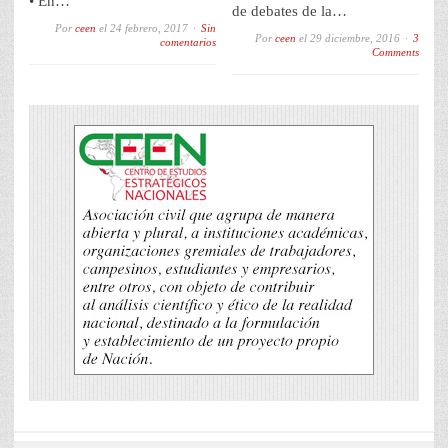
• En…
de debates de la…
Por
ceen
el
24 febrero, 2017
Sin
Por
ceen
el
29 diciembre, 2016
3
comentarios
Comments