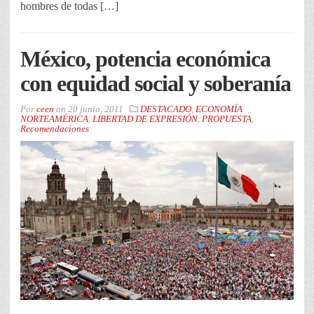
hombres de todas […]
México, potencia económica
con equidad social y soberanía
Por
ceen
on
20 junio, 2011
DESTACADO
,
ECONOMÍA
NORTEAMÉRICA
,
LIBERTAD DE EXPRESIÓN
,
PROPUESTA
,
Recomendaciones