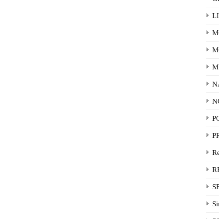
L
M
M
M
N
N
P
P
R
R
S
Si