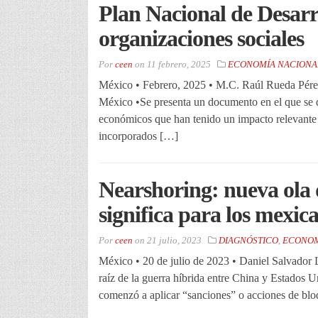
Plan Nacional de Desarr
organizaciones sociales
Por
ceen
on
11 febrero, 2025
ECONOMÍA NACIONA
México • Febrero, 2025 • M.C. Raúl Rueda Pérez
México •Se presenta un documento en el que se d
económicos que han tenido un impacto relevante e
incorporados […]
Nearshoring: nueva ola
significa para los mexic
Por
ceen
on
21 julio, 2023
DIAGNÓSTICO
,
ECONOM
México • 20 de julio de 2023 • Daniel Salvador 
raíz de la guerra híbrida entre China y Estados 
comenzó a aplicar “sanciones” o acciones de blo