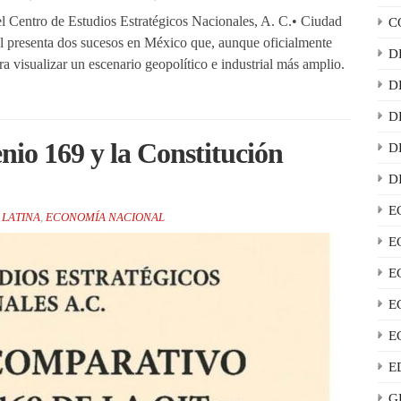
 Centro de Estudios Estratégicos Nacionales, A. C.• Ciudad
C
l presenta dos sucesos en México que, aunque oficialmente
D
 visualizar un escenario geopolítico e industrial más amplio.
D
D
nio 169 y la Constitución
D
D
E
LATINA
,
ECONOMÍA NACIONAL
E
E
E
E
E
G