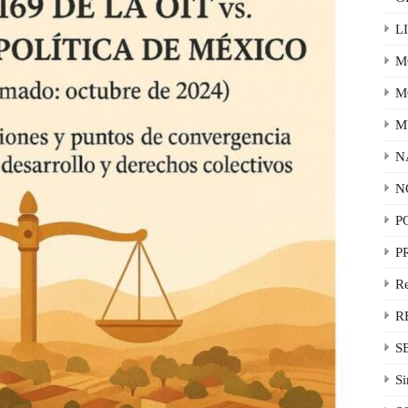
L
M
M
M
N
N
P
P
R
R
S
Si