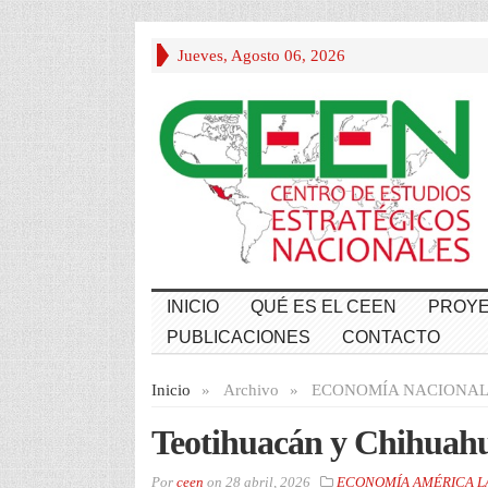
Jueves, Agosto 06, 2026
INICIO
QUÉ ES EL CEEN
PROYE
PUBLICACIONES
CONTACTO
Inicio
»
Archivo
»
ECONOMÍA NACIONA
Teotihuacán y Chihuahu
Por
ceen
on
28 abril, 2026
ECONOMÍA AMÉRICA L