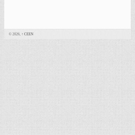
© 2026,
↑
CEEN