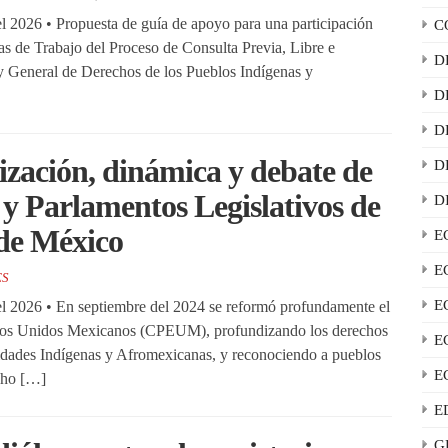
 2026 • Propuesta de guía de apoyo para una participación
C
s de Trabajo del Proceso de Consulta Previa, Libre e
D
ey General de Derechos de los Pueblos Indígenas y
D
D
ización, dinámica y debate de
D
 y Parlamentos Legislativos de
D
 de México
E
E
ES
E
l 2026 • En septiembre del 2024 se reformó profundamente el
stados Unidos Mexicanos (CPEUM), profundizando los derechos
E
nidades Indígenas y Afromexicanas, y reconociendo a pueblos
E
cho […]
E
G