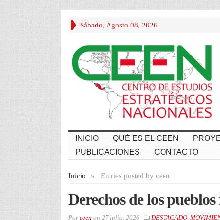
Sábado, Agosto 08, 2026
INICIO
QUÉ ES EL CEEN
PROYE
PUBLICACIONES
CONTACTO
Inicio
»
Entries posted by ceen
Derechos de los pueblos
Por
ceen
on
27 julio, 2026
DESTACADO
,
MOVIMIE