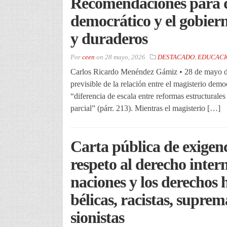
Recomendaciones para di
democrático y el gobier
y duraderos
Por
ceen
on
28 mayo, 2026
DESTACADO
,
EDUCACI
Carlos Ricardo Menéndez Gámiz • 28 de mayo del
previsible de la relación entre el magisterio demo
“diferencia de escala entre reformas estructurale
parcial” (párr. 213). Mientras el magisterio […]
Carta pública de exigenc
respeto al derecho intern
naciones y los derechos 
bélicas, racistas, suprem
sionistas