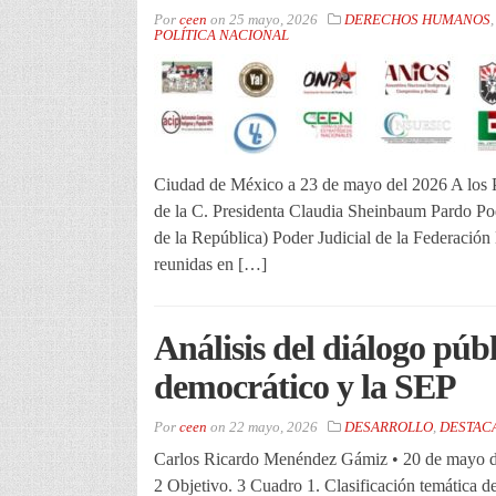
Por
ceen
on
25 mayo, 2026
DERECHOS HUMANOS
POLÍTICA NACIONAL
Ciudad de México a 23 de mayo del 2026 A los P
de la C. Presidenta Claudia Sheinbaum Pardo Po
de la República) Poder Judicial de la Federación 
reunidas en […]
Análisis del diálogo públ
democrático y la SEP
Por
ceen
on
22 mayo, 2026
DESARROLLO
,
DESTAC
Carlos Ricardo Menéndez Gámiz • 20 de mayo de
2 Objetivo. 3 Cuadro 1. Clasificación temática d