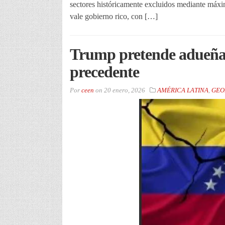
sectores históricamente excluidos mediante máxi
vale gobierno rico, con […]
Trump pretende adueñar
precedente
Por
ceen
on
20 enero, 2026
AMÉRICA LATINA
,
GEO