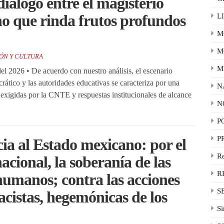
álogo entre el magisterio
no que rinda frutos profundos
L
M
M
ÓN Y CULTURA
M
 2026 • De acuerdo con nuestro análisis, el escenario
crático y las autoridades educativas se caracteriza por una
N
s exigidas por la CNTE y respuestas institucionales de alcance
N
P
P
ia al Estado mexicano: por el
R
acional, la soberanía de las
R
humanos; contra las acciones
S
acistas, hegemónicas de los
Si