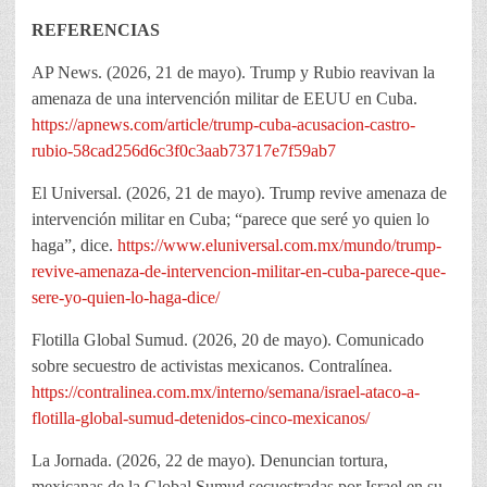
REFERENCIAS
AP News. (2026, 21 de mayo). Trump y Rubio reavivan la
amenaza de una intervención militar de EEUU en Cuba.
https://apnews.com/article/trump-cuba-acusacion-castro-
rubio-58cad256d6c3f0c3aab73717e7f59ab7
El Universal. (2026, 21 de mayo). Trump revive amenaza de
intervención militar en Cuba; “parece que seré yo quien lo
haga”, dice.
https://www.eluniversal.com.mx/mundo/trump-
revive-amenaza-de-intervencion-militar-en-cuba-parece-que-
sere-yo-quien-lo-haga-dice/
Flotilla Global Sumud. (2026, 20 de mayo). Comunicado
sobre secuestro de activistas mexicanos. Contralínea.
https://contralinea.com.mx/interno/semana/israel-ataco-a-
flotilla-global-sumud-detenidos-cinco-mexicanos/
La Jornada. (2026, 22 de mayo). Denuncian tortura,
mexicanas de la Global Sumud secuestradas por Israel en su