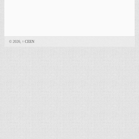
© 2026,
↑
CEEN