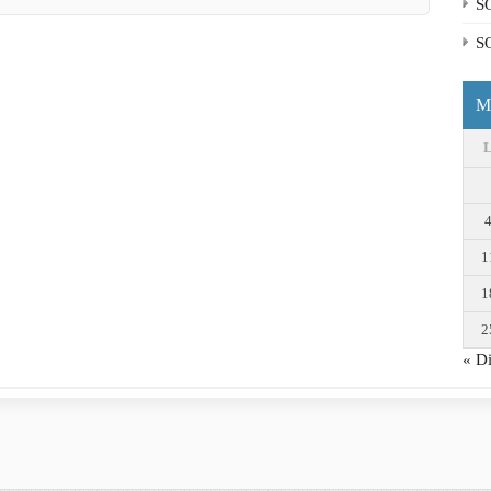
S
S
M
1
1
2
« D