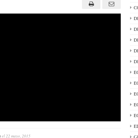
C
D
D
D
D
D
E
E
E
E
E
E
el
22 mayo, 2015
n
G