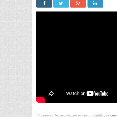
Una grave crisis de derechos humanos
añadida por
cee