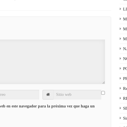
L
M
M
M
N
N
P
P
R
R
 web en este navegador para la próxima vez que haga un
S
Si