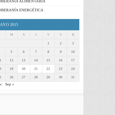
OBERANÍA ALIMENTARIA
OBERANÍA ENERGÉTICA
AYO 2015
L
M
X
J
V
S
D
1
2
3
4
5
6
7
8
9
10
1
12
13
14
15
16
17
8
19
20
21
22
23
24
5
26
27
28
29
30
31
ic
Sep »