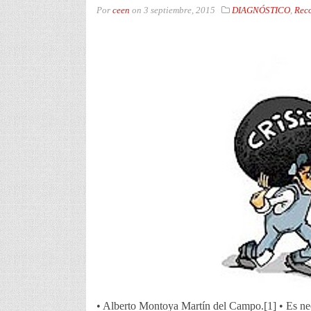
Por
ceen
on
3 septiembre, 2015
DIAGNÓSTICO
,
Rec
• Alberto Montoya Martín del Campo.[1] • Es nec