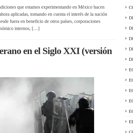
ndiciones que estamos experimentando en México hacen
C
 ahora aplicadas, tomando en cuenta el interés de la nación
D
esde fuera en beneficio de otros países, corporaciones
onómico internos, […]
D
D
berano en el Siglo XXI (versión
D
D
E
E
E
E
E
E
G