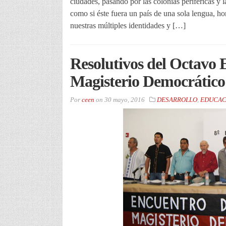
ciudades, pasando por las colonias periféricas y 
como si éste fuera un país de una sola lengua, h
nuestras múltiples identidades y […]
Resolutivos del Octavo 
Magisterio Democrático
Por
ceen
on
30 mayo, 2016
DESARROLLO
,
EDUCAC