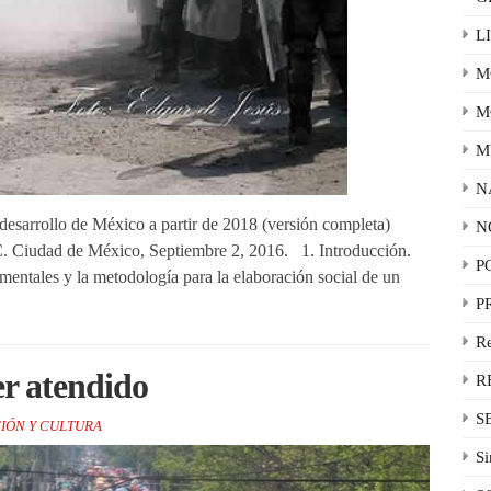
L
M
M
M
N
 desarrollo de México a partir de 2018 (versión completa)
N
C. Ciudad de México, Septiembre 2, 2016. 1. Introducción.
P
entales y la metodología para la elaboración social de un
P
R
er atendido
R
S
IÓN Y CULTURA
Si