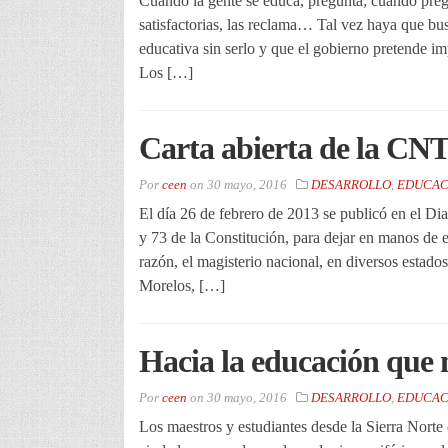
Cuando la gente se educa, pregunta; cuando preg
satisfactorias, las reclama… Tal vez haya que bus
educativa sin serlo y que el gobierno pretende 
Los […]
Carta abierta de la CN
Por
ceen
on
30 mayo, 2016
DESARROLLO
,
EDUCAC
El día 26 de febrero de 2013 se publicó en el Diar
y 73 de la Constitución, para dejar en manos de e
razón, el magisterio nacional, en diversos esta
Morelos, […]
Hacia la educación que 
Por
ceen
on
30 mayo, 2016
DESARROLLO
,
EDUCAC
Los maestros y estudiantes desde la Sierra Norte 