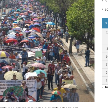
S
S
A
1
1
2
3
« Ju