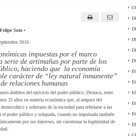
C
D
D
Felipe Soto •
D
eptiembre 2016
D
conómicas impuestas por el marco
a serie de artimañas por parte de los
D
público, haciendo que la economía
E
ole carácter de “ley natural inmanente”
 de relaciones humanas
E
unos ámbitos del ejercicio del poder público. Destaca, entre
E
ltimos 35 años en materia económica que, al amparo del
E
 democrático y soberano de la sociedad para rebelarse a las
E
en el poder público y solapada, cuando no impulsada también
nicamente por sus intereses, sin cuestionar la legitimidad de
E
edad.
G