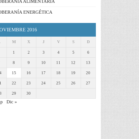
OBERANÍA ALIMENTARIA
OBERANÍA ENERGÉTICA
OVIEMBRE 2016
L
M
X
J
V
S
D
1
2
3
4
5
6
7
8
9
10
11
12
13
4
15
16
17
18
19
20
1
22
23
24
25
26
27
8
29
30
ep
Dic »