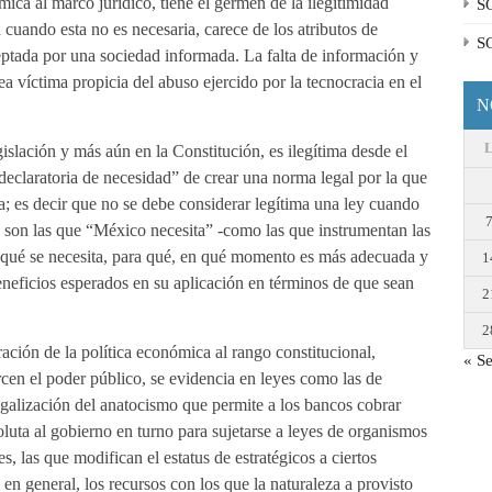
ica al marco jurídico, tiene el germen de la ilegitimidad
S
cuando esta no es necesaria, carece de los atributos de
S
ceptada por una sociedad informada. La falta de información y
sea víctima propicia del abuso ejercido por la tecnocracia en el
N
slación y más aún en la Constitución, es ilegítima desde el
eclaratoria de necesidad” de crear una norma legal por la que
a; es decir que no se debe considerar legítima una ley cuando
s son las que “México necesita” -como las que instrumentan las
r qué se necesita, para qué, en qué momento es más adecuada y
1
eneficios esperados en su aplicación en términos de que sean
2
2
ración de la política económica al rango constitucional,
« S
rcen el poder público, se evidencia en leyes como las de
egalización del anatocismo que permite a los bancos cobrar
soluta al gobierno en turno para sujetarse a leyes de organismos
s, las que modifican el estatus de estratégicos a ciertos
en general, los recursos con los que la naturaleza a provisto