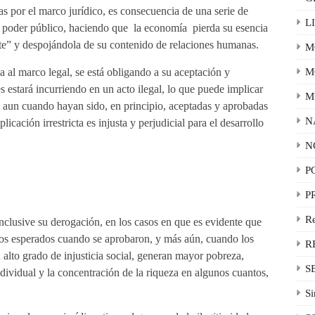
s por el marco jurídico, es consecuencia de una serie de
L
el poder público, haciendo que la economía pierda su esencia
nte” y despojándola de su contenido de relaciones humanas.
M
M
 al marco legal, se está obligando a su aceptación y
 estará incurriendo en un acto ilegal, lo que puede implicar
M
, aun cuando hayan sido, en principio, aceptadas y aprobadas
N
icación irrestricta es injusta y perjudicial para el desarrollo
N
P
P
R
nclusive su derogación, en los casos en que es evidente que
ios esperados cuando se aprobaron, y más aún, cuando los
R
n alto grado de injusticia social, generan mayor pobreza,
S
dividual y la concentración de la riqueza en algunos cuantos,
Si