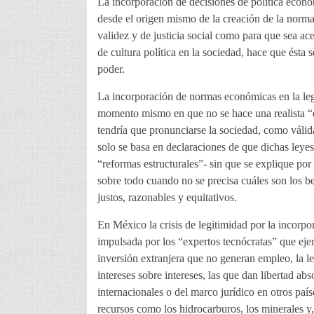
La incorporación de decisiones de política económ
desde el origen mismo de la creación de la norma 
validez y de justicia social como para que sea a
de cultura política en la sociedad, hace que ésta 
poder.
La incorporación de normas económicas en la legi
momento mismo en que no se hace una realista “d
tendría que pronunciarse la sociedad, como válid
solo se basa en declaraciones de que dichas leye
“reformas estructurales”- sin que se explique po
sobre todo cuando no se precisa cuáles son los b
justos, razonables y equitativos.
En México la crisis de legitimidad por la incorpo
impulsada por los “expertos tecnócratas” que eje
inversión extranjera que no generan empleo, la l
intereses sobre intereses, las que dan libertad ab
internacionales o del marco jurídico en otros paíse
recursos como los hidrocarburos, los minerales y, 