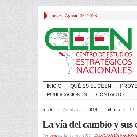
Jueves, Agosto 06, 2026
INICIO
QUÉ ES EL CEEN
PROYE
PUBLICACIONES
CONTACTO
Inicio
»
Archivo
»
2019
»
febrero
»
12
La vía del cambio y sus 
Por
ceen
on
12 febrero, 2019
ECONOMÍA NACIONA