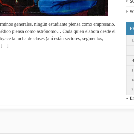
S
S
rminos generales, ningún estudiante piensa como empresario,
F
médico piensa como astrónomo… Cada quien elabora desde el
yace la lucha de clases (ahí están sectores, segmentos,
a […]
1
1
2
« E