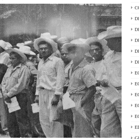
C
D
D
D
D
D
E
E
E
E
E
E
G