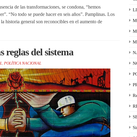
sencia de las transformaciones, se condona, “hemos
L
r”. “No todo se puede hacer en seis años”. Pamplinas. Los
M
la historia general son reconocibles en el aumento de
M
M
as reglas del sistema
N
L
,
POLÍTICA NACIONAL
N
P
P
R
R
S
Si