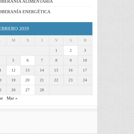
OBERANÍA ALIMENTARIA
OBERANÍA ENERGÉTICA
EBRERO 2019
L
M
X
J
V
S
D
1
2
3
4
5
6
7
8
9
10
1
12
13
14
15
16
17
8
19
20
21
22
23
24
5
26
27
28
ne
Mar »