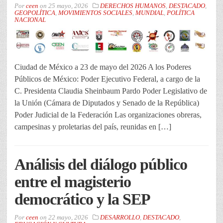
Por
ceen
on
25 mayo, 2026
DERECHOS HUMANOS
,
DESTACADO
,
GEOPOLÍTICA
,
MOVIMIENTOS SOCIALES
,
MUNDIAL
,
POLÍTICA
NACIONAL
Ciudad de México a 23 de mayo del 2026 A los Poderes
Públicos de México: Poder Ejecutivo Federal, a cargo de la
C. Presidenta Claudia Sheinbaum Pardo Poder Legislativo de
la Unión (Cámara de Diputados y Senado de la República)
Poder Judicial de la Federación Las organizaciones obreras,
campesinas y proletarias del país, reunidas en […]
Análisis del diálogo público
entre el magisterio
democrático y la SEP
Por
ceen
on
22 mayo, 2026
DESARROLLO
,
DESTACADO
,