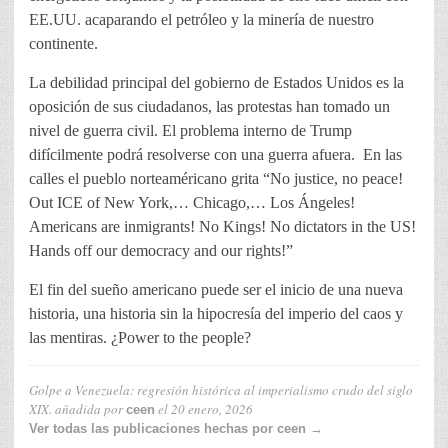
EE.UU. acaparando el petróleo y la minería de nuestro
continente.
La debilidad principal del gobierno de Estados Unidos es la
oposición de sus ciudadanos, las protestas han tomado un
nivel de guerra civil. El problema interno de Trump
difícilmente podrá resolverse con una guerra afuera. En las
calles el pueblo norteaméricano grita “No justice, no peace!
Out ICE of New York,… Chicago,… Los Ángeles!
Americans are inmigrants! No Kings! No dictators in the US!
Hands off our democracy and our rights!”
El fin del sueño americano puede ser el inicio de una nueva
historia, una historia sin la hipocresía del imperio del caos y
las mentiras. ¿Power to the people?
Golpe a Venezuela: regresión histórica al imperialismo crudo del siglo
XIX.
añadida por
el
20 enero, 2026
ceen
Ver todas las publicaciones hechas por ceen →