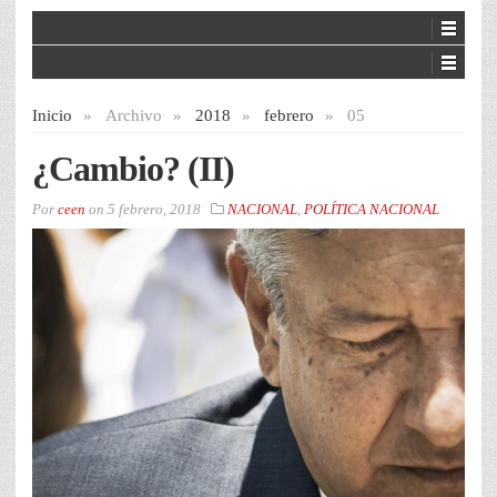
Inicio
»
Archivo
»
2018
»
febrero
»
05
¿Cambio? (II)
Por
ceen
on
5 febrero, 2018
NACIONAL
,
POLÍTICA NACIONAL