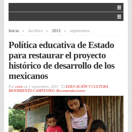
Inicio
»
Archivo
»
2011
»
septiembre
Política educativa de Estado
para restaurar el proyecto
histórico de desarrollo de los
mexicanos
Por
ceen
on
1 septiembre, 2011
EDUCACIÓN Y CULTURA
,
MOVIMIENTO CAMPESINO
,
Recomendaciones