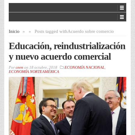
Inicio
»
»
Posts tagged with
Acuerdo sobre comercio
Educación, reindustrialización
y nuevo acuerdo comercial
Por
ceen
on
18 octubre, 2018
ECONOMÍA NACIONAL
,
ECONOMÍA NORTEAMÉRICA