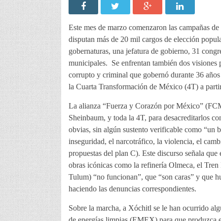
Este mes de marzo comenzaron las campañas de ca
disputan más de 20 mil cargos de elección popular
gobernaturas, una jefatura de gobierno, 31 congr
municipales. Se enfrentan también dos visiones po
corrupto y criminal que gobernó durante 36 años
la Cuarta Transformación de México (4T) a parti
La alianza “Fuerza y Corazón por México” (FC
Sheinbaum, y toda la 4T, para desacreditarlos co
obvias, sin algún sustento verificable como “un b
inseguridad, el narcotráfico, la violencia, el camb
propuestas del plan C). Este discurso señala que 
obras icónicas como la refinería Olmeca, el Tren
Tulum) “no funcionan”, que “son caras” y que h
haciendo las denuncias correspondientes.
Sobre la marcha, a Xóchitl se le han ocurrido a
de energías limpias (EMEX) para que produzca ele