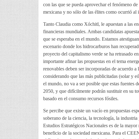
con las que se pueda aprovechar el fenómeno de l
mexicana y no sólo de las élites como ocurrió al i
Tanto Claudia como Xóchitl, le apuestan a las ener
financieras mundiales. Ambas candidatas apuestan 
que se esperaba en el mundo. Estamos atestiguan
escenario donde los hidrocarburos han recuperado
proyecto del capitalismo verde se ha retrasado en 
importante afinar las propuestas en el tema energé
renovables deben ser incorporadas de acuerdo a lo
considerando que las más publicitadas (solar y eó
el mundo, no va a ser posible que estas fuentes d
2050, y que difícilmente podrán sustituir en su t
basado en el consumo recursos fósiles.
Se percibe que existe un vacío en propuestas espec
soberano de la ciencia, la tecnología, la industri
Estudios Estratégicos Nacionales es de la mayor r
beneficio de la sociedad mexicana. Para el CEEN 