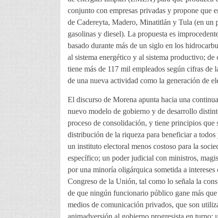
conjunto con empresas privadas y propone que en 
de Cadereyta, Madero, Minatitlán y Tula (en un p
gasolinas y diesel). La propuesta es improceden
basado durante más de un siglo en los hidrocarb
al sistema energético y al sistema productivo; de
tiene más de 117 mil empleados según cifras de l
de una nueva actividad como la generación de ele
El discurso de Morena apunta hacia una continua
nuevo modelo de gobierno y de desarrollo distin
proceso de consolidación, y tiene principios que 
distribución de la riqueza para beneficiar a todos
un instituto electoral menos costoso para la soci
específico; un poder judicial con ministros, mag
por una minoría oligárquica sometida a intereses 
Congreso de la Unión, tal como lo señala la const
de que ningún funcionario público gane más que el 
medios de comunicación privados, que son utiliz
animadversión al gobierno progresista en turno; 