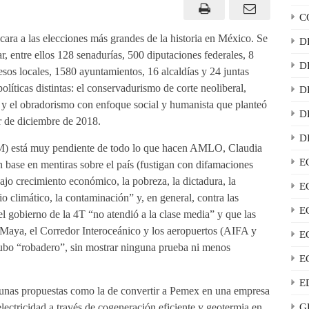
C
ra a las elecciones más grandes de la historia en México. Se
D
, entre ellos 128 senadurías, 500 diputaciones federales, 8
D
esos locales, 1580 ayuntamientos, 16 alcaldías y 24 juntas
líticas distintas: el conservadurismo de corte neoliberal,
D
 y el obradorismo con enfoque social y humanista que planteó
D
r de diciembre de 2018.
D
M) está muy pendiente de todo lo que hacen AMLO, Claudia
E
n base en mentiras sobre el país (fustigan con difamaciones
ajo crecimiento económico, la pobreza, la dictadura, la
E
io climático, la contaminación” y, en general, contra las
E
el gobierno de la 4T “no atendió a la clase media” y que las
 Maya, el Corredor Interoceánico y los aeropuertos (AIFA y
E
ubo “robadero”, sin mostrar ninguna prueba ni menos
E
E
lgunas propuestas como la de convertir a Pemex en una empresa
ctricidad a través de cogeneración eficiente y geotermia en
G