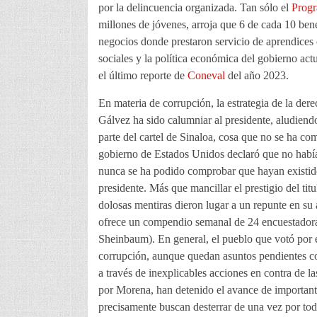
por la delincuencia organizada. Tan sólo el
Progr
millones de jóvenes, arroja que 6 de cada 10 ben
negocios donde prestaron servicio de aprendices 
sociales y la política económica del gobierno act
el último reporte de
Coneval
del año 2023.
En materia de corrupción, la estrategia de la dere
Gálvez ha sido calumniar al presidente, aludien
parte del cartel de Sinaloa, cosa que no se ha 
gobierno de Estados Unidos declaró que no había
nunca se ha podido comprobar que hayan existido
presidente. Más que mancillar el prestigio del titu
dolosas mentiras dieron lugar a un repunte en su
ofrece un compendio semanal de 24 encuestadora
Sheinbaum). En general, el pueblo que votó por e
corrupción, aunque quedan asuntos pendientes con
a través de inexplicables acciones en contra de la
por Morena, han detenido el avance de importante
precisamente buscan desterrar de una vez por tod