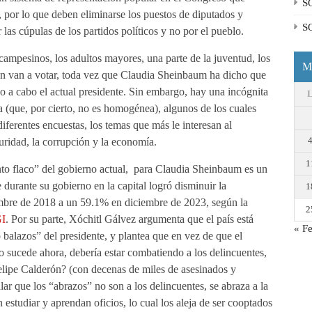
S
s, por lo que deben eliminarse los puestos de diputados y
S
as cúpulas de los partidos políticos y no por el pueblo.
 campesinos, los adultos mayores, una parte de la juventud, los
M
ién van a votar, toda vez que Claudia Sheinbaum ha dicho que
ado a cabo el actual presidente. Sin embargo, hay una incógnita
a (que, por cierto, no es homogénea), algunos de los cuales
iferentes encuestas, los temas que más le interesan al
guridad, la corrupción y la economía.
1
nto flaco” del gobierno actual, para Claudia Sheinbaum es un
e durante su gobierno en la capital logró disminuir la
1
mbre de 2018 a un 59.1% en diciembre de 2023, según la
2
GI
. Por su parte, Xóchitl Gálvez argumenta que el país está
« F
 balazos” del presidente, y plantea que en vez de que el
o sucede ahora, debería estar combatiendo a los delincuentes,
Felipe Calderón? (con decenas de miles de asesinados y
 que los “abrazos” no son a los delincuentes, se abraza a la
studiar y aprendan oficios, lo cual los aleja de ser cooptados