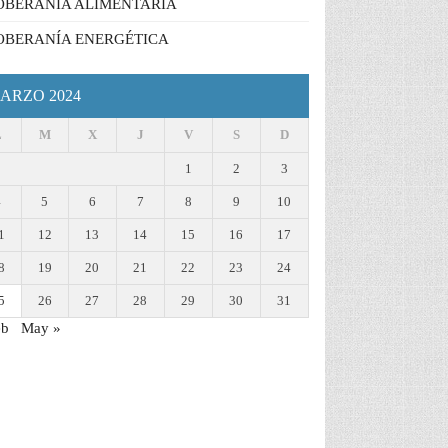
OBERANÍA ALIMENTARIA
OBERANÍA ENERGÉTICA
ARZO 2024
L
M
X
J
V
S
D
1
2
3
4
5
6
7
8
9
10
1
12
13
14
15
16
17
8
19
20
21
22
23
24
5
26
27
28
29
30
31
eb
May »