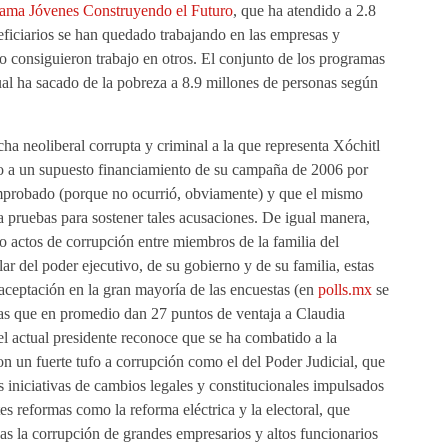
ama Jóvenes Construyendo el Futuro
, que ha atendido a 2.8
eficiarios se han quedado trabajando en las empresas y
o consiguieron trabajo en otros. El conjunto de los programas
ual ha sacado de la pobreza a 8.9 millones de personas según
cha neoliberal corrupta y criminal a la que representa Xóchitl
do a un supuesto financiamiento de su campaña de 2006 por
comprobado (porque no ocurrió, obviamente) y que el mismo
 pruebas para sostener tales acusaciones. De igual manera,
 actos de corrupción entre miembros de la familia del
lar del poder ejecutivo, de su gobierno y de su familia, estas
 aceptación en la gran mayoría de las encuestas (en
polls.mx
se
s que en promedio dan 27 puntos de ventaja a Claudia
l actual presidente reconoce que se ha combatido a la
 un fuerte tufo a corrupción como el del Poder Judicial, que
s iniciativas de cambios legales y constitucionales impulsados
s reformas como la reforma eléctrica y la electoral, que
as la corrupción de grandes empresarios y altos funcionarios