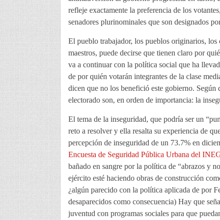
refleje exactamente la preferencia de los votante
senadores plurinominales que son designados por l
El pueblo trabajador, los pueblos originarios, los
maestros, puede decirse que tienen claro por qu
va a continuar con la política social que ha llev
de por quién votarán integrantes de la clase medi
dicen que no los benefició este gobierno. Según d
electorado son, en orden de importancia: la inse
El tema de la inseguridad, que podría ser un “pu
reto a resolver y ella resalta su experiencia de qu
percepción de inseguridad de un 73.7% en dicie
Encuesta de Seguridad Pública Urbana del INE
bañado en sangre por la política de “abrazos y no
ejército esté haciendo obras de construcción com
¿algún parecido con la política aplicada de por 
desaparecidos como consecuencia) Hay que señalar
juventud con programas sociales para que puedan e