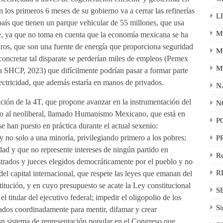
los primeros 6 meses de su gobierno va a cerrar las refinerías
L
aís que tienen un parque vehicular de 55 millones, que usa
M
te, ya que no toma en cuenta que la economía mexicana se ha
uros, que son una fuente de energía que proporciona seguridad
M
 concretar tal disparate se perderían miles de empleos (Pemex
M
a SHCP, 2023) que difícilmente podrían pasar a formar parte
ctricidad, que además estaría en manos de privados.
N
ción de la 4T, que propone avanzar en la instrumentación del
N
to al neoliberal, llamado Humanismo Mexicano, que está en
P
se han puesto en práctica durante el actual sexenio:
 y no solo a una minoría, privilegiando primero a los pobres;
P
edad y que no represente intereses de ningún partido en
R
istrados y jueces elegidos democráticamente por el pueblo y no
R
del capital internacional, que respete las leyes que emanan del
itución, y en cuyo presupuesto se acate la Ley constitucional
S
titular del ejecutivo federal; impedir el oligopolio de los
Si
ados coordinadamente para mentir, difamar y crear
un sistema de representación popular en el Congreso que