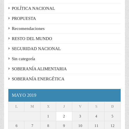
POLÍTICA NACIONAL
PROPUESTA
Recomendaciones
RESTO DEL MUNDO
SEGURIDAD NACIONAL
Sin categoría
SOBERANÍA ALIMENTARIA
SOBERANÍA ENERGÉTICA
MAYO 2019
L
M
X
J
V
S
D
1
2
3
4
5
6
7
8
9
10
11
12