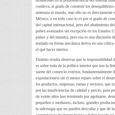
desastrosas en la preponderancia del sistema fina
conlleva, al grado de construir los desequilibrios 
amenaza al mundo, mas ello no es directamente el
México, o en todo caso lo es por el grado de conc
del capital internacional, pero del abatimiento del
países avanzados sin excepción en los Estados U
países y del mundo), pero esa es una discusión dis
traslado en forma mecánica deriva en una crítica d
el qué hacer interior.
Distinto resulta observar que la responsabilidad 
es sobre todo de la política interior que tras la
suerte del comercio exterior, fundamentalmente de
exportaciones) sin el menor reparo sobre el desa
los productos, empresas, ramas y sectores, que no
por las insuficiencias de calidad y precio, para 
de veinte años han terminado por agobiarse, des
pequeños o medianos, incluso, grandes productores
la siderurgia que no pueden descollar y que de 
circunstancia de mayor fuerza y haber jugado un 