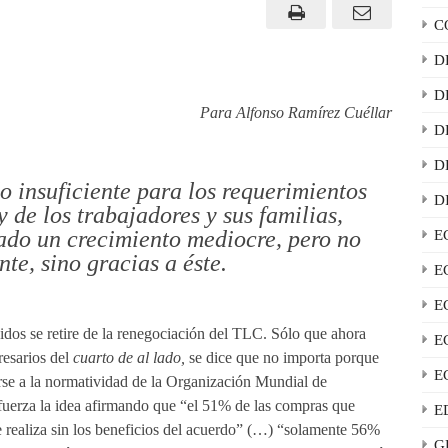
C
D
D
Para Alfonso Ramírez Cuéllar
D
D
o insuficiente para los requerimientos
D
 de los trabajadores y sus familias,
ado un crecimiento mediocre, pero no
E
te, sino gracias a éste.
E
E
os se retire de la renegociación del TLC. Sólo que ahora
E
resarios del
cuarto de al lado,
se dice que no importa porque
E
rse a la normatividad de la Organización Mundial de
uerza la idea afirmando que “el 51% de las compras que
E
 realiza sin los beneficios del acuerdo” (…) “solamente 56%
G