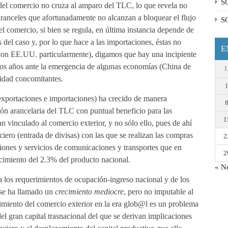
S
del comercio no cruza al amparo del TLC, lo que revela no
e aranceles que afortunadamente no alcanzan a bloquear el flujo
S
el comercio, si bien se regula, en última instancia depende de
 del caso y, por lo que hace a las importaciones, éstas no
E
con EE.UU. particularmente), digamos que hay una incipiente
ios años ante la emergencia de algunas economías (China de
idad concomitantes.
(exportaciones e importaciones) ha crecido de manera
ión arancelaria del TLC con puntual beneficio para las
1
n vinculado al comercio exterior, y no sólo ello, pues de ahí
ciero (entrada de divisas) con las que se realizan las compras
2
iones y servicios de comunicaciones y transportes que en
2
cimiento del 2.3% del producto nacional.
« N
a los requerimientos de ocupación-ingreso nacional y de los
 se ha llamado un
crecimiento mediocre
, pero no imputable al
cimiento del comercio exterior en la era glob@l es un problema
el gran capital trasnacional del que se derivan implicaciones