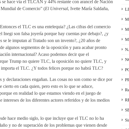
s se hace vía el TLCAN y 44% restante con arancel de Nación
n Mundial de Comercio” (
El Universal
, Ivette María Saldaña,
L
M
Entonces el TLC es una entelequia? ¿Las cifras del comercio
M
el Inegi son falsa joyería porque hay cuentas por debajo?, ¿y
M
 se le imputan al Tratado son un invento?, ¿20 años de
esde algunos segmentos de la oposición y para acabar pronto
N
iación internacional? Acaso podemos decir que el
N
 porque Trump no quiere TLC, la oposición no quiere TLC, y
o importa el TLC. ¿Y todos felices porque no habrá TLC?
P
os y declaraciones engañan. Las cosas no son como se dice por
P
e cierto en cada quien, pero esto es lo que se aduce,
R
porque en realidad lo que estamos viendo en el juego de
 intereses de los diferentes actores referidos y de los medios
R
S
sde hace medio siglo, lo que incluye que el TLC no lo ha
Si
daño y no de superación de los problemas que vienen desde