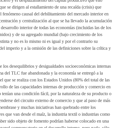
nciero y el desplazamiento del capital productivo que ello
que se dirigen al estallamiento de una recaída (crisis) que
 fenómeno causal del debilitamiento del mercado interior en
entración y centralización al que se ha llevado la acumulación
 desarrollo interior de todas las economías (incluidas las de los
nidos) y de su agregado mundial (bajo crecimiento de los
tinta y no es lo mismo ni es igual y por el contrario su
el imperio y a la omisión de las definiciones sobre la crítica y
de los desequilibrios y desigualdades socioeconómicas internas
 firma del TLC fue abandonada y la economía se entregó a la
l que se realiza con los Estados Unidos (80% del total de las
rrollo de las capacidades internas de producción y comercio en
 tenían una condición fácil, por la naturaleza de su producto o
prenderse del circuito externo de comercio y que al paso de más
membrase y muchas iniciativas han quebrado entre los
 que van desde el maíz, la industria textil o industrias como
haber sido objeto de fomento podrían haberse colocado en una
papel compensatorio en el desarrollo interno, pero nada, sólo